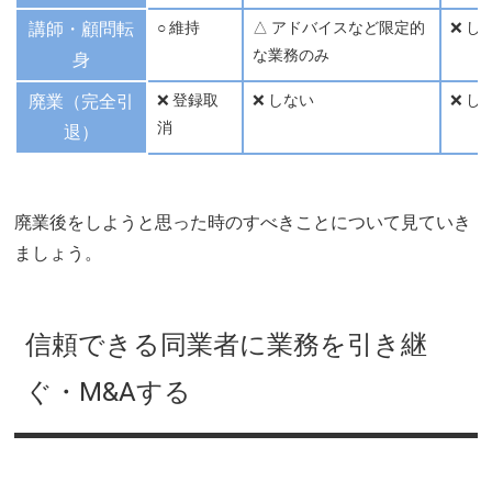
講師・顧問転
○ 維持
△ アドバイスなど限定的
❌ し
な業務のみ
身
廃業（完全引
❌ 登録取
❌ しない
❌ し
消
退）
廃業後をしようと思った時のすべきことについて見ていき
ましょう。
信頼できる同業者に業務を引き継
ぐ・M&Aする