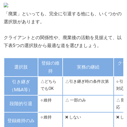
「廃業」といっても、完全に引退する他にも、いくつかの
選択肢があります。
クライアントとの関係性や、廃業後の活動を見据えて、以
下表5つの選択肢から最適な道を選びましょう。
登録の維
クラ
選択肢
実務の継続
持
ト
引き継ぎ
△どちら
△引き継ぎ時の条件次第
○ 引
でもOK
対応
（M&A等）
○ 維持
△ 一部のみ
△ 限
段階的引退
応
○ 維持
❌ しない
❌ し
登録維持のみ