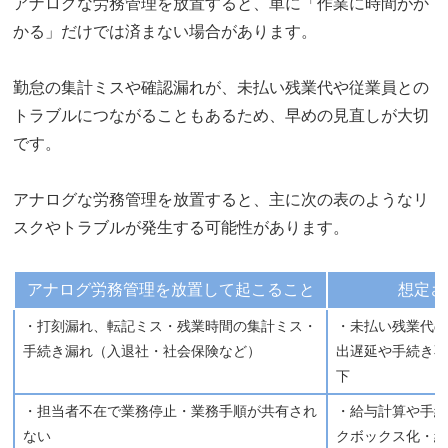
アナログな労務管理を放置すると、単に「作業に時間がか
かる」だけでは済まない場合があります。
勤怠の集計ミスや確認漏れが、未払い残業代や従業員との
トラブルにつながることもあるため、早めの見直しが大切
です。
アナログな労務管理を放置すると、主に次の表のようなリ
スクやトラブルが発生する可能性があります。
アナログ労務管理を放置して起こること
想定さ
・打刻漏れ、転記ミス・残業時間の集計ミス・
・未払い残業代
手続き漏れ（入退社・社会保険など）
出遅延や手続き
下
・担当者不在で業務停止・業務手順が共有され
・給与計算や手
ない
クボックス化・